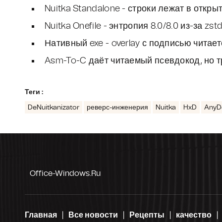
Nuitka Standalone - строки лежат в откр
Nuitka Onefile - энтропия 8.0/8.0 из-за zs
Нативный exe - overlay с подписью чита
Asm-To-C даёт читаемый псевдокод, но 
Теги :
DeNuitkanizator
реверс-инженерия
Nuitka
HxD
AnyD
Office-Windows.ru
Главная
Все новости
Рецепты
качество