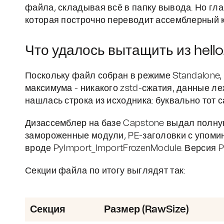
файла, складывая всё в папку вывода. Но гл
которая построчно переводит ассемблерный к
Что удалось вытащить из hello
Поскольку файл собран в режиме Standalone, а
максимума - никакого zstd-сжатия, данные леж
нашлась строка из исходника: буквально тот 
Дизассемблер на базе Capstone выдал полную
замороженные модули, PE-заголовки с упом
вроде PyImport_ImportFrozenModule. Версия 
Секции файла по итогу выглядят так:
Секция
Размер (RawSize)