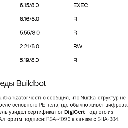
6.15/8.0
EXEC
6.16/8.0
R
5.55/8.0
R
2.21/8.0
RW
5.19/8.0
R
леды Buildbot
tkanizator честно сообщил, что Nuitka-структур не
 после основного PE-тела, где обычно живёт цифрова
тель увидел сертификат от
DigiCert
- одного из
лгоритм подписи: RSA-4096 в связке с SHA-384.