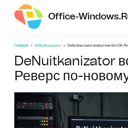
Office-Windows.r
Главная
DeNuitkanizator
DeNuitkanizator вскрыл exe без IDA. Р
DeNuitkanizator в
Реверс по-новому