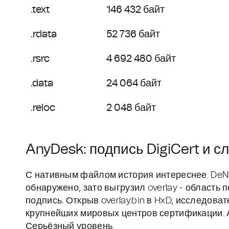
.text
146 432 байт
.rdata
52 736 байт
.rsrc
4 692 480 байт
.data
24 064 байт
.reloc
2 048 байт
AnyDesk: подпись DigiCert и с
С нативным файлом история интереснее. DeNui
обнаружено, зато выгрузил overlay - область
подпись. Открыв overlay.bin в HxD, исследова
крупнейших мировых центров сертификации. А
Серьёзный уровень.