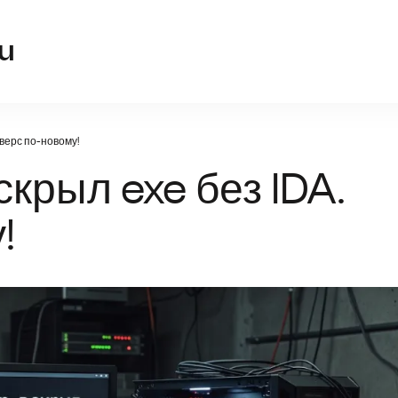
office-windows.ru
u
еверс по-новому!
скрыл exe без IDA.
!