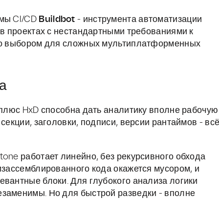
емы CI/CD
Buildbot
- инструмента автоматизации
 в проектах с нестандартными требованиями к
его выбором для сложных мультиплатформенных
а
r плюс HxD способна дать аналитику вполне рабочую
секции, заголовки, подписи, версии рантаймов - вс
tone работает линейно, без рекурсивного обхода
дизассемблированного кода окажется мусором, и
евантные блоки. Для глубокого анализа логики
езаменимы. Но для быстрой разведки - вполне