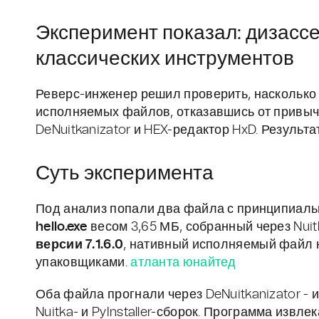
Эксперимент показал: дизасс
классических инструментов
Реверс-инженер решил проверить, насколько
исполняемых файлов, отказавшись от привычны
DeNuitkanizator и HEX-редактор HxD. Результ
Суть эксперимента
Под анализ попали два файла с принципиаль
hello.exe
весом 3,65 МБ, собранный через Nuitk
версии 7.1.6.0
, нативный исполняемый файл на
упаковщиками.
атланта юнайтед
Оба файла прогнали через DeNuitkanizator - 
Nuitka- и PyInstaller-сборок. Программа извле