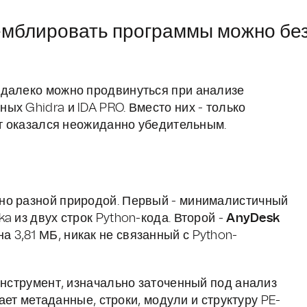
емблировать программы можно бе
 далеко можно продвинуться при анализе
х Ghidra и IDA PRO. Вместо них - только
ат оказался неожиданно убедительным.
но разной природой. Первый - минималистичный
a из двух строк Python-кода. Второй -
AnyDesk
 3,81 МБ, никак не связанный с Python-
инструмент, изначально заточенный под анализ
кает метаданные, строки, модули и структуру PE-