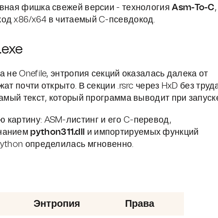
авная фишка свежей версии - технология
Asm-To-C
,
од x86/x64 в читаемый C-псевдокод.
.exe
 не Onefile, энтропия секций оказалась далека от
ат почти открыто. В секции .rsrc через HxD без труд
самый текст, который программа выводит при запуск
 картину: ASM-листинг и его C-перевод,
инанием
python311.dll
и импортируемых функций
Python определилась мгновенно.
Энтропия
Права