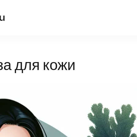
office-windows.ru
u
а для кожи